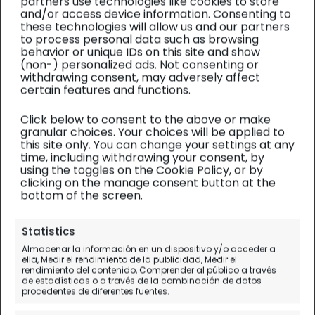
partners use technologies like cookies to store
and/or access device information. Consenting to
these technologies will allow us and our partners
to process personal data such as browsing
behavior or unique IDs on this site and show
(non-) personalized ads. Not consenting or
withdrawing consent, may adversely affect
certain features and functions.
Click below to consent to the above or make
granular choices. Your choices will be applied to
this site only. You can change your settings at any
time, including withdrawing your consent, by
using the toggles on the Cookie Policy, or by
clicking on the manage consent button at the
bottom of the screen.
MENORCA
| Visitas
Statistics
Cala Pregonda en Menorca,
Almacenar la información en un dispositivo y/o acceder a
ella, Medir el rendimiento de la publicidad, Medir el
la insólita cala roja del norte
rendimiento del contenido, Comprender al público a través
de estadísticas o a través de la combinación de datos
procedentes de diferentes fuentes.
Una paisaje marciano de contrastes rojo y
turquesa