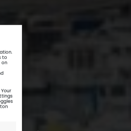
ation.
s to
s on
nd
 Your
ttings
oggles
tton