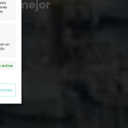
 lo mejor
ento
ravés
es
ear un
ido
 active
ciones
 active