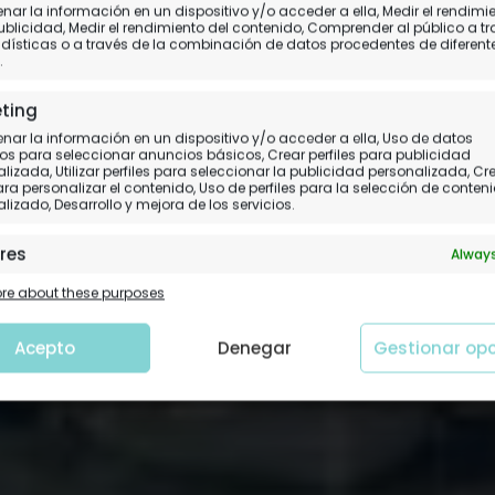
la de Menorca, ruta con
ar la información en un dispositivo y/o acceder a ella, Medir el rendimi
ublicidad, Medir el rendimiento del contenido, Comprender al público a t
dísticas o a través de la combinación de datos procedentes de diferent
que ver (y comer)
.
ting
Nuestra experiencia en detalle para tu viaje
ar la información en un dispositivo y/o acceder a ella, Uso de datos
os para seleccionar anuncios básicos, Crear perfiles para publicidad
lizada, Utilizar perfiles para seleccionar la publicidad personalizada, Cr
para personalizar el contenido, Uso de perfiles para la selección de conten
lizado, Desarrollo y mejora de los servicios.
res
Always
 y combinación de datos procedentes de otras fuentes de
e about these purposes
ción, Vincular diferentes dispositivos, Identificación de
tivos en función de la información transmitida de forma
tica.
Acepto
Denegar
Gestionar op
tizar la seguridad, evitar y detectar fraudes, y
nar fallos, Ofrecer y presentar publicidad y
Always
nido.