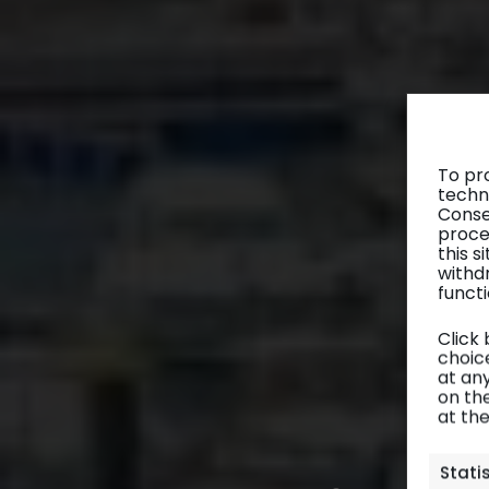
To pr
techn
Conse
proce
this 
withd
functi
Click
choice
at any
on th
at th
Stati