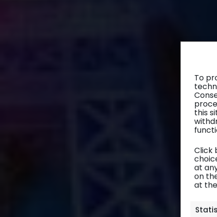
To pr
techn
Conse
proce
this 
withd
functi
Click
choice
at any
on th
at th
Stati