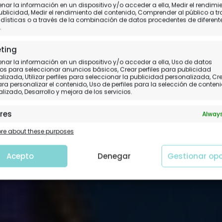
ides: Palacio, tumba d
ar la información en un dispositivo y/o acceder a ella, Medir el rendimi
ublicidad, Medir el rendimiento del contenido, Comprender al público a t
dísticas o a través de la combinación de datos procedentes de diferent
y atardecer por el Sen
.
ting
Día 5 (II).
Les Invalides
ar la información en un dispositivo y/o acceder a ella, Uso de datos
os para seleccionar anuncios básicos, Crear perfiles para publicidad
lizada, Utilizar perfiles para seleccionar la publicidad personalizada, Cr
para personalizar el contenido, Uso de perfiles para la selección de conten
lizado, Desarrollo y mejora de los servicios.
res
Always
 y combinación de datos procedentes de otras fuentes de
e about these purposes
ción, Vincular diferentes dispositivos, Identificación de
tivos en función de la información transmitida de forma
tica.
Acepto
Denegar
Gestionar op
tizar la seguridad, evitar y detectar fraudes, y
nar fallos, Ofrecer y presentar publicidad y
Always
nido.