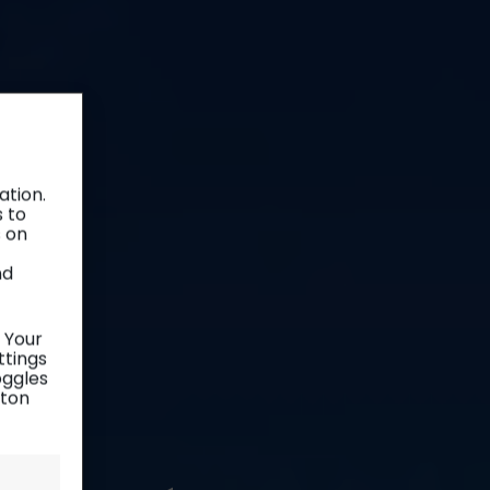
ation.
s to
s on
nd
 Your
ttings
oggles
tton