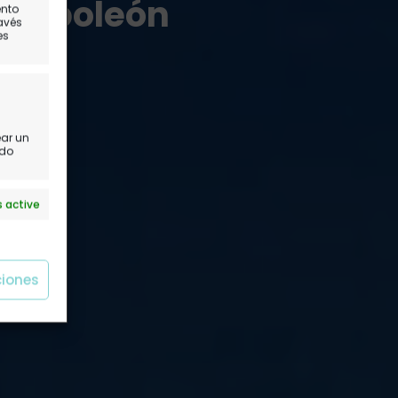
e Napoleón
ento
ravés
es
a
ear un
ido
 active
ciones
 active