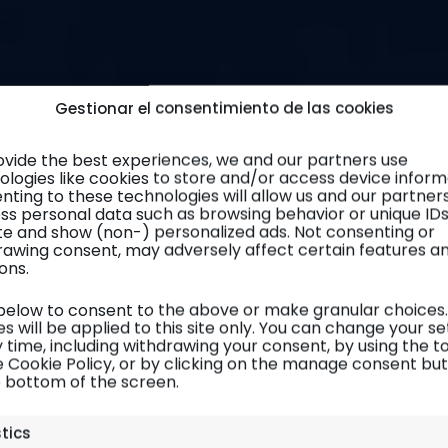
Gestionar el consentimiento de las cookies
ovide the best experiences, we and our partners use
ologies like cookies to store and/or access device inform
nting to these technologies will allow us and our partner
ss personal data such as browsing behavior or unique ID
site and show (non-) personalized ads. Not consenting or
rawing consent, may adversely affect certain features a
ons.
 below to consent to the above or make granular choices.
s will be applied to this site only. You can change your se
 time, including withdrawing your consent, by using the t
e Cookie Policy, or by clicking on the manage consent bu
e bottom of the screen.
París
| Diario de viaje
stics