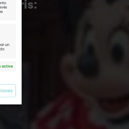
 Paris:
ento
ravés
es
?
mir
ear un
ido
 active
ciones
 active