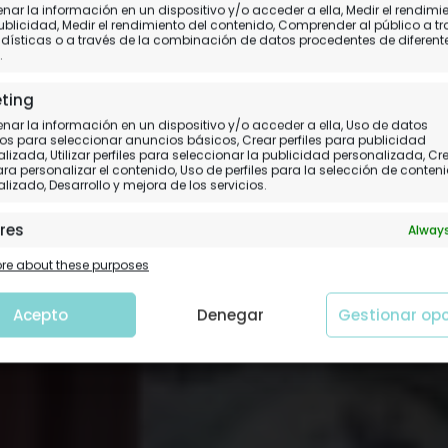
alojarse en Disneyland
ar la información en un dispositivo y/o acceder a ella, Medir el rendimi
ublicidad, Medir el rendimiento del contenido, Comprender al público a t
dísticas o a través de la combinación de datos procedentes de diferent
¿Dentro, cerca o fuera
.
ting
lección de hoteles y mejores áreas para dor
ar la información en un dispositivo y/o acceder a ella, Uso de datos
os para seleccionar anuncios básicos, Crear perfiles para publicidad
lizada, Utilizar perfiles para seleccionar la publicidad personalizada, Cr
para personalizar el contenido, Uso de perfiles para la selección de conten
lizado, Desarrollo y mejora de los servicios.
res
Always
 y combinación de datos procedentes de otras fuentes de
e about these purposes
ción, Vincular diferentes dispositivos, Identificación de
tivos en función de la información transmitida de forma
tica.
Acepto
Denegar
Gestionar op
tizar la seguridad, evitar y detectar fraudes, y
nar fallos, Ofrecer y presentar publicidad y
Always
nido.