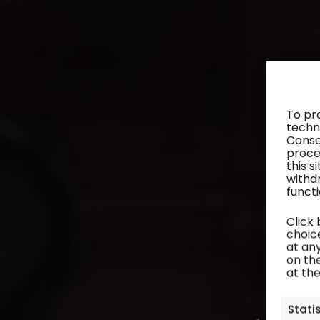
To pr
techn
Conse
proce
this 
withd
functi
Click
choice
at any
on th
at th
P
Stati