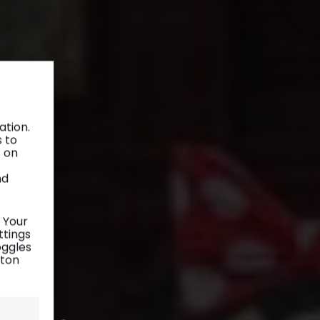
ation.
s to
s on
nd
 Your
ttings
oggles
tton
yland