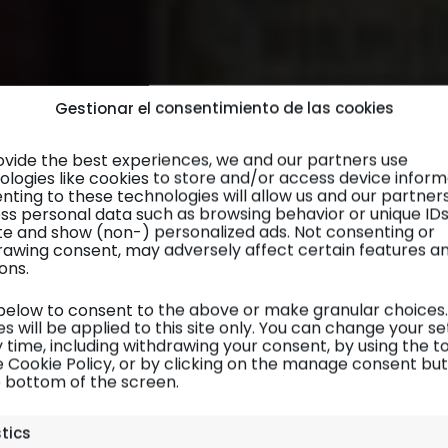
Gestionar el consentimiento de las cookies
ovide the best experiences, we and our partners use
ologies like cookies to store and/or access device inform
nting to these technologies will allow us and our partner
ss personal data such as browsing behavior or unique ID
site and show (non-) personalized ads. Not consenting or
rawing consent, may adversely affect certain features a
ons.
 below to consent to the above or make granular choices.
s will be applied to this site only. You can change your se
 time, including withdrawing your consent, by using the t
e Cookie Policy, or by clicking on the manage consent bu
e bottom of the screen.
arís
| Planificación 14/14 Preparativos para Disne
stics