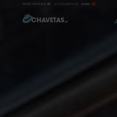
I
PAÍSES VISITADOS:
81
ACTUALMENTE EN:
CHINA
r
a
l
c
o
n
t
e
n
i
d
o