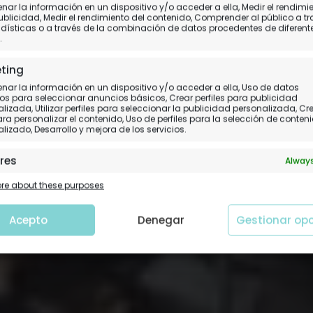
en la Torre Eiffel: resta
ar la información en un dispositivo y/o acceder a ella, Medir el rendimi
ublicidad, Medir el rendimiento del contenido, Comprender al público a t
dísticas o a través de la combinación de datos procedentes de diferent
precios y opinión
.
ting
ra experiencia de una velada romántica en
ar la información en un dispositivo y/o acceder a ella, Uso de datos
os para seleccionar anuncios básicos, Crear perfiles para publicidad
lizada, Utilizar perfiles para seleccionar la publicidad personalizada, Cr
para personalizar el contenido, Uso de perfiles para la selección de conten
lizado, Desarrollo y mejora de los servicios.
res
Always
 y combinación de datos procedentes de otras fuentes de
e about these purposes
ción, Vincular diferentes dispositivos, Identificación de
tivos en función de la información transmitida de forma
tica.
Acepto
Denegar
Gestionar op
tizar la seguridad, evitar y detectar fraudes, y
nar fallos, Ofrecer y presentar publicidad y
Always
nido.