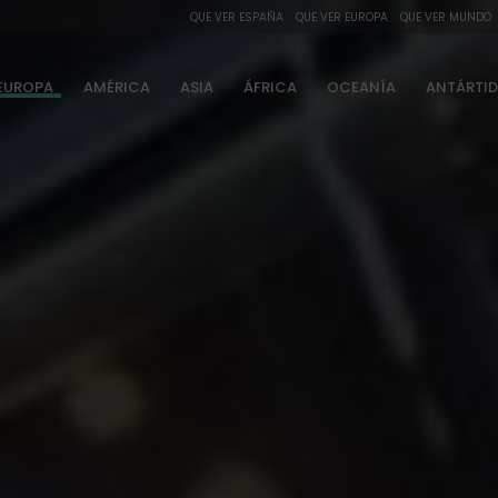
QUE VER ESPAÑA
QUE VER EUROPA
QUE VER MUNDO
EUROPA
AMÉRICA
ASIA
ÁFRICA
OCEANÍA
ANTÁRTI