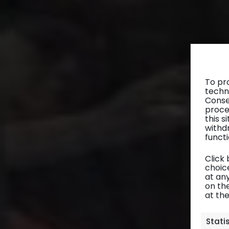
To pr
techn
Conse
proce
this 
withd
functi
Click
choice
at any
on th
at th
Stati