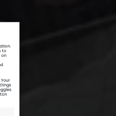
ation.
s to
s on
nd
 Your
ttings
oggles
tton