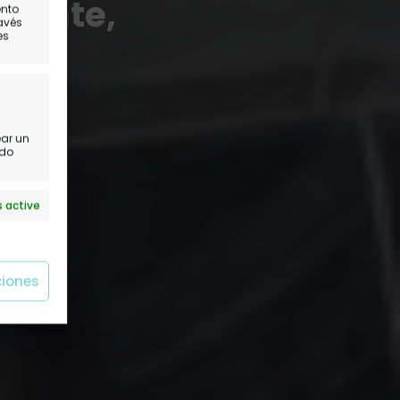
urante,
ento
ravés
es
 París
ear un
ido
 active
ciones
 active