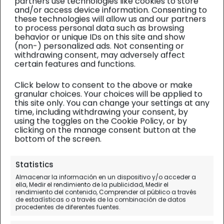
partners use technologies like cookies to store
and/or access device information. Consenting to
these technologies will allow us and our partners
to process personal data such as browsing
behavior or unique IDs on this site and show
(non-) personalized ads. Not consenting or
withdrawing consent, may adversely affect
certain features and functions.
Click below to consent to the above or make
granular choices. Your choices will be applied to
this site only. You can change your settings at any
time, including withdrawing your consent, by
using the toggles on the Cookie Policy, or by
clicking on the manage consent button at the
bottom of the screen.
Lugares para visitar
Statistics
Almacenar la información en un dispositivo y/o acceder a
13 destinos / 13 colores que ver
ella, Medir el rendimiento de la publicidad, Medir el
rendimiento del contenido, Comprender al público a través
antes de morir
de estadísticas o a través de la combinación de datos
procedentes de diferentes fuentes.
Un paseo visual por el mundo