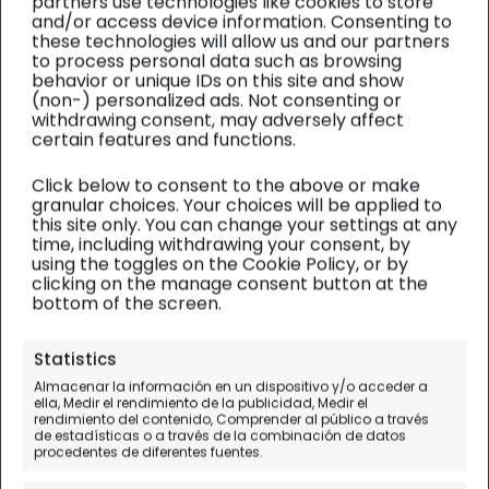
partners use technologies like cookies to store
and/or access device information. Consenting to
these technologies will allow us and our partners
to process personal data such as browsing
behavior or unique IDs on this site and show
(non-) personalized ads. Not consenting or
withdrawing consent, may adversely affect
certain features and functions.
Click below to consent to the above or make
granular choices. Your choices will be applied to
this site only. You can change your settings at any
time, including withdrawing your consent, by
using the toggles on the Cookie Policy, or by
clicking on the manage consent button at the
bottom of the screen.
Statistics
Lugares para visitar
Almacenar la información en un dispositivo y/o acceder a
ella, Medir el rendimiento de la publicidad, Medir el
Ruta en autocaravana por
rendimiento del contenido, Comprender al público a través
de estadísticas o a través de la combinación de datos
Irlanda con CamperDays
procedentes de diferentes fuentes.