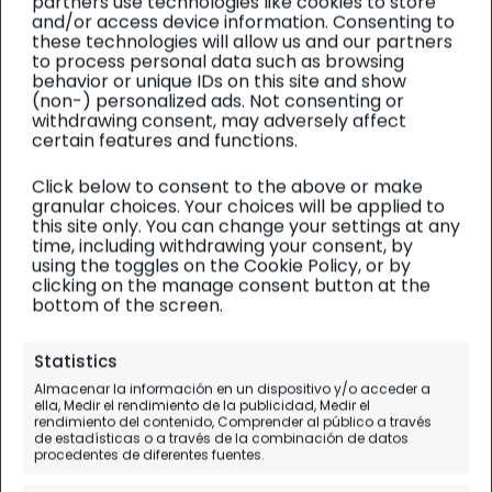
partners use technologies like cookies to store
and/or access device information. Consenting to
these technologies will allow us and our partners
to process personal data such as browsing
behavior or unique IDs on this site and show
(non-) personalized ads. Not consenting or
withdrawing consent, may adversely affect
certain features and functions.
Click below to consent to the above or make
granular choices. Your choices will be applied to
this site only. You can change your settings at any
time, including withdrawing your consent, by
using the toggles on the Cookie Policy, or by
clicking on the manage consent button at the
bottom of the screen.
Roma y Vaticano
| Planificación 1/12
Statistics
Almacenar la información en un dispositivo y/o acceder a
Dónde alojarse en Roma:
ella, Medir el rendimiento de la publicidad, Medir el
rendimiento del contenido, Comprender al público a través
MEJORES ZONAS y hoteles
de estadísticas o a través de la combinación de datos
procedentes de diferentes fuentes.
Selección de hoteles y mejores barrios para dormir