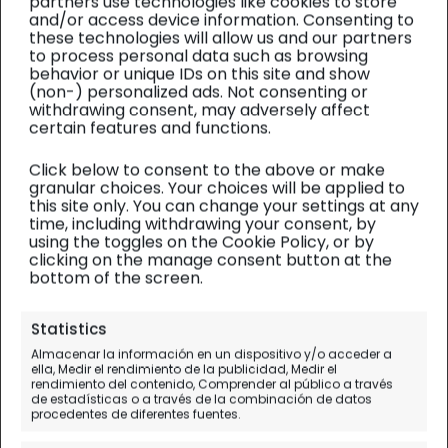
partners use technologies like cookies to store
and/or access device information. Consenting to
these technologies will allow us and our partners
to process personal data such as browsing
behavior or unique IDs on this site and show
(non-) personalized ads. Not consenting or
withdrawing consent, may adversely affect
certain features and functions.
Click below to consent to the above or make
granular choices. Your choices will be applied to
this site only. You can change your settings at any
time, including withdrawing your consent, by
using the toggles on the Cookie Policy, or by
clicking on the manage consent button at the
bottom of the screen.
Oporto
| Planificación 3/9
Statistics
Almacenar la información en un dispositivo y/o acceder a
Las 11 mejores excursiones en
ella, Medir el rendimiento de la publicidad, Medir el
rendimiento del contenido, Comprender al público a través
Oporto (y más reservadas)
de estadísticas o a través de la combinación de datos
procedentes de diferentes fuentes.
Los mejores tours en español (y más)