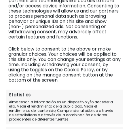
partners use technologies like cookies to store
and/or access device information. Consenting to
these technologies will allow us and our partners
to process personal data such as browsing
behavior or unique IDs on this site and show
(non-) personalized ads. Not consenting or
withdrawing consent, may adversely affect
certain features and functions.
Click below to consent to the above or make
granular choices. Your choices will be applied to
this site only. You can change your settings at any
time, including withdrawing your consent, by
using the toggles on the Cookie Policy, or by
clicking on the manage consent button at the
bottom of the screen.
SALAMANCA
| Planificación
Statistics
Los 10 mejores miradores de
Almacenar la información en un dispositivo y/o acceder a
ella, Medir el rendimiento de la publicidad, Medir el
Salamanca (ruta urbana y
rendimiento del contenido, Comprender al público a través
de estadísticas o a través de la combinación de datos
fotos)
procedentes de diferentes fuentes.