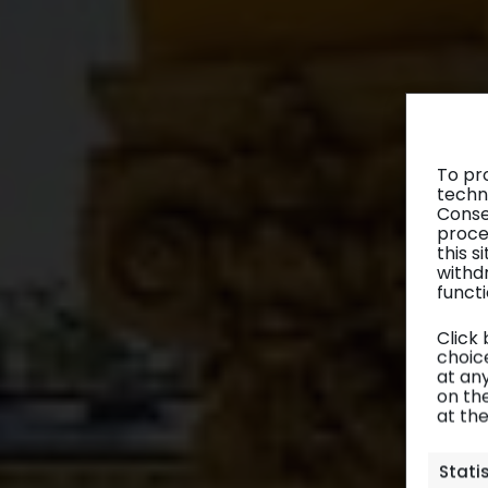
To pr
techn
Conse
proce
this 
withd
functi
Click
choice
at any
on th
at th
Stati