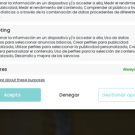
ario Széchenyi de Bud
ar la información en un dispositivo y/o acceder a ella, Medir el rendimi
ublicidad, Medir el rendimiento del contenido, Comprender al público a t
dísticas o a través de la combinación de datos procedentes de diferent
tradas, precios y conse
.
ting
Esquiva largas colas y esperas
ar la información en un dispositivo y/o acceder a ella, Uso de datos
os para seleccionar anuncios básicos, Crear perfiles para publicidad
lizada, Utilizar perfiles para seleccionar la publicidad personalizada, Cr
para personalizar el contenido, Uso de perfiles para la selección de conten
lizado, Desarrollo y mejora de los servicios.
res
Always
 y combinación de datos procedentes de otras fuentes de
e about these purposes
ción, Vincular diferentes dispositivos, Identificación de
tivos en función de la información transmitida de forma
tica.
Acepto
Denegar
Gestionar op
tizar la seguridad, evitar y detectar fraudes, y
nar fallos, Ofrecer y presentar publicidad y
Always
nido.