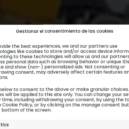
Gestionar el consentimiento de las cookies
ovide the best experiences, we and our partners use
ologies like cookies to store and/or access device inform
nting to these technologies will allow us and our partner
ss personal data such as browsing behavior or unique ID
site and show (non-) personalized ads. Not consenting or
rawing consent, may adversely affect certain features a
ons.
 below to consent to the above or make granular choices.
s will be applied to this site only. You can change your se
 time, including withdrawing your consent, by using the t
e Cookie Policy, or by clicking on the manage consent bu
e bottom of the screen.
Budapest
| Planificación 4/6
stics