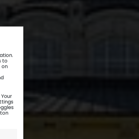
ation.
s to
s on
nd
 Your
ttings
oggles
tton