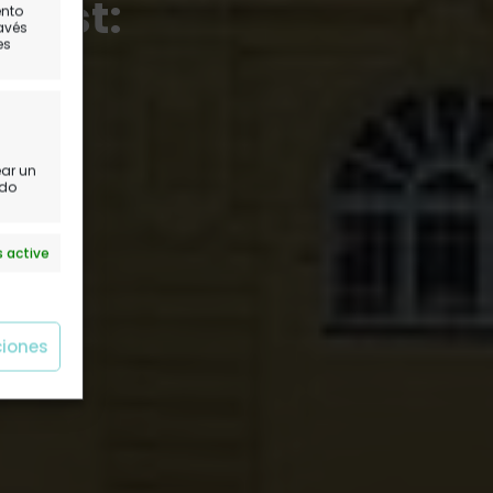
apest:
ento
ravés
es
jos
ear un
ido
 active
ciones
 active