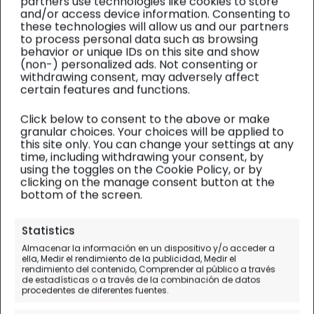
partners use technologies like cookies to store
and/or access device information. Consenting to
these technologies will allow us and our partners
to process personal data such as browsing
behavior or unique IDs on this site and show
(non-) personalized ads. Not consenting or
withdrawing consent, may adversely affect
certain features and functions.
Click below to consent to the above or make
granular choices. Your choices will be applied to
this site only. You can change your settings at any
time, including withdrawing your consent, by
using the toggles on the Cookie Policy, or by
clicking on the manage consent button at the
bottom of the screen.
Alsacia
| Diario de viaje
Statistics
Almacenar la información en un dispositivo y/o acceder a
Qué ver en Estrasburgo en 1
ella, Medir el rendimiento de la publicidad, Medir el
rendimiento del contenido, Comprender al público a través
día (y en Navidad)
de estadísticas o a través de la combinación de datos
procedentes de diferentes fuentes.
Día 6 (I).
Estrasburgo