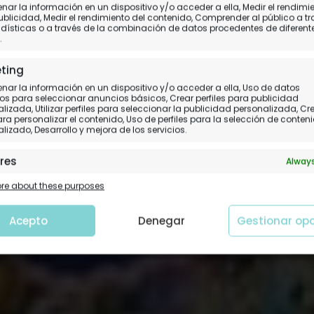
ar la información en un dispositivo y/o acceder a ella, Medir el rendimi
el Saint-Martin en Co
ublicidad, Medir el rendimiento del contenido, Comprender al público a t
dísticas o a través de la combinación de datos procedentes de diferent
.
Nuestra opinión del alojamiento
ting
ar la información en un dispositivo y/o acceder a ella, Uso de datos
os para seleccionar anuncios básicos, Crear perfiles para publicidad
lizada, Utilizar perfiles para seleccionar la publicidad personalizada, Cr
para personalizar el contenido, Uso de perfiles para la selección de conten
lizado, Desarrollo y mejora de los servicios.
res
Always
 y combinación de datos procedentes de otras fuentes de
e about these purposes
ción, Vincular diferentes dispositivos, Identificación de
tivos en función de la información transmitida de forma
tica.
Acepto
Denegar
Gestionar op
tizar la seguridad, evitar y detectar fraudes, y
nar fallos, Ofrecer y presentar publicidad y
Always
nido.