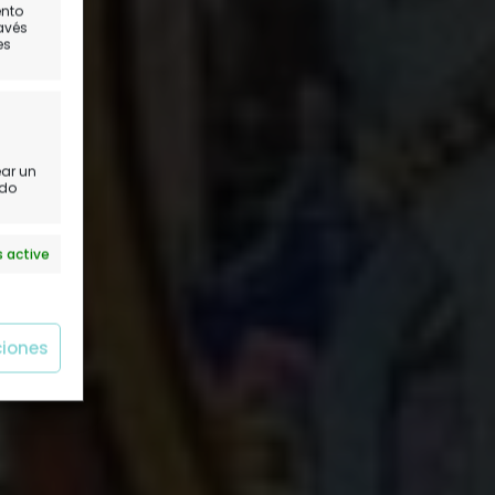
ento
lmar
ravés
es
ear un
ido
 active
ciones
 active