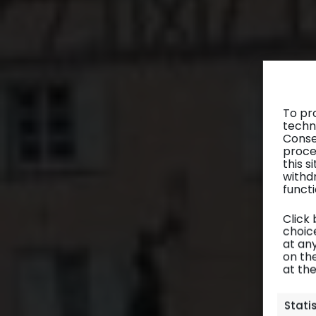
To pr
techn
Conse
proce
this 
withd
functi
Click
choice
at any
on th
at th
Stati