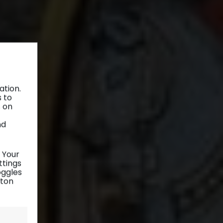
ation.
s to
s on
nd
 Your
ttings
oggles
tton