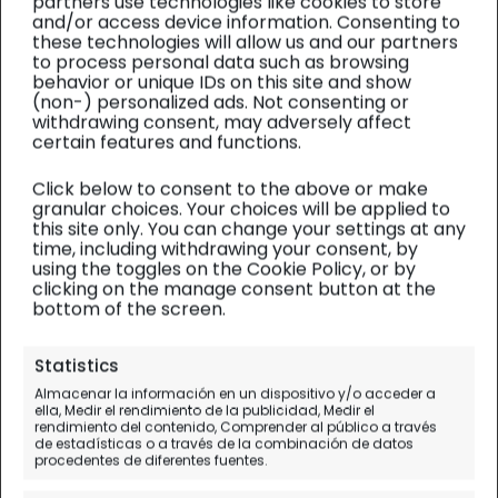
partners use technologies like cookies to store
and/or access device information. Consenting to
these technologies will allow us and our partners
to process personal data such as browsing
behavior or unique IDs on this site and show
(non-) personalized ads. Not consenting or
withdrawing consent, may adversely affect
certain features and functions.
Click below to consent to the above or make
granular choices. Your choices will be applied to
this site only. You can change your settings at any
time, including withdrawing your consent, by
using the toggles on the Cookie Policy, or by
clicking on the manage consent button at the
bottom of the screen.
Tailandia
| Diario de viaje
Statistics
Visita santuario de elefantes
Almacenar la información en un dispositivo y/o acceder a
ella, Medir el rendimiento de la publicidad, Medir el
en Chiang Mai (Kanta),
rendimiento del contenido, Comprender al público a través
de estadísticas o a través de la combinación de datos
OPINIÓN
procedentes de diferentes fuentes.