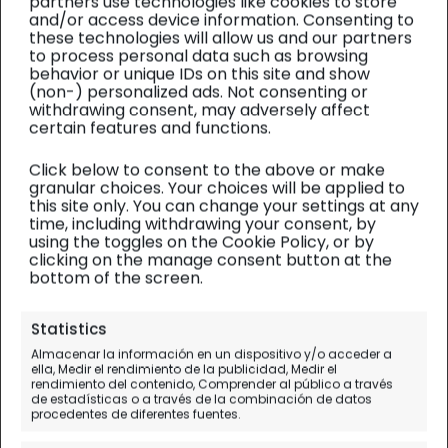
partners use technologies like cookies to store
and/or access device information. Consenting to
these technologies will allow us and our partners
to process personal data such as browsing
behavior or unique IDs on this site and show
(non-) personalized ads. Not consenting or
withdrawing consent, may adversely affect
certain features and functions.
Click below to consent to the above or make
granular choices. Your choices will be applied to
this site only. You can change your settings at any
time, including withdrawing your consent, by
using the toggles on the Cookie Policy, or by
clicking on the manage consent button at the
bottom of the screen.
Tailandia
| Gastronomía
Statistics
Comida típica tailandesa: 12
Almacenar la información en un dispositivo y/o acceder a
platos que comer en
ella, Medir el rendimiento de la publicidad, Medir el
rendimiento del contenido, Comprender al público a través
Tailandia
de estadísticas o a través de la combinación de datos
procedentes de diferentes fuentes.
Cocina de Tailandia que deberías probar en tu