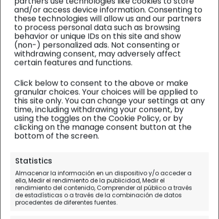
partners use technologies like cookies to store
and/or access device information. Consenting to
these technologies will allow us and our partners
to process personal data such as browsing
behavior or unique IDs on this site and show
(non-) personalized ads. Not consenting or
withdrawing consent, may adversely affect
certain features and functions.
Click below to consent to the above or make
granular choices. Your choices will be applied to
this site only. You can change your settings at any
time, including withdrawing your consent, by
using the toggles on the Cookie Policy, or by
clicking on the manage consent button at the
bottom of the screen.
Laponia finlandesa
| Diario de viaje
Statistics
Dream of Joulukka (y Toy
Almacenar la información en un dispositivo y/o acceder a
ella, Medir el rendimiento de la publicidad, Medir el
Factory), experiencia REAL del
rendimiento del contenido, Comprender al público a través
de estadísticas o a través de la combinación de datos
Secret Forest
procedentes de diferentes fuentes.