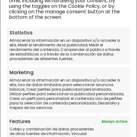
time, including withdrawing your consent, by
using the toggles on the Cookie Policy, or by
clicking on the manage consent button at the
bottom of the screen.
Jordania
| Artículos/reportajes prácticos
Statistics
Almacenar la información en un dispositivo y/o acceder a
Lo mejor de Jordania para
ella, Medir el rendimiento de la publicidad, Medir el
rendimiento del contenido, Comprender al público a través
visitar
de estadísticas o a través de la combinación de datos
procedentes de diferentes fuentes.
Lo mejor y lo peor del viaje
Marketing
Almacenar la información en un dispositivo y/o acceder a
ella, Uso de datos limitados para seleccionar anuncios
básicos, Crear perfiles para publicidad personalizada,
Utilizar perfiles para seleccionar la publicidad personalizada,
Crear un perfil para personalizar el contenido, Uso de perfiles
para la selección de contenido personalizado, Desarrollo y
mejora de los servicios.
Features
Always active
Cotejo y combinación de datos procedentes
de otras fuentes de información, Vincular