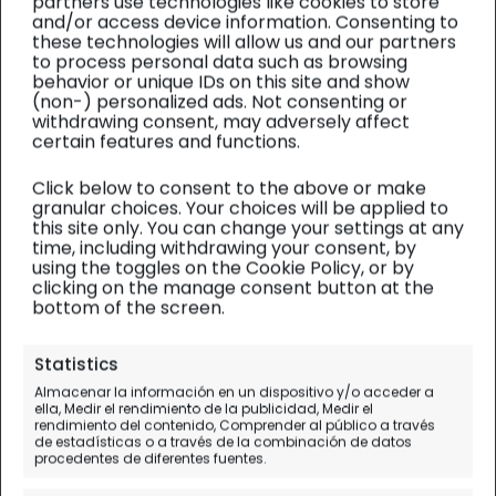
partners use technologies like cookies to store
and/or access device information. Consenting to
these technologies will allow us and our partners
to process personal data such as browsing
behavior or unique IDs on this site and show
(non-) personalized ads. Not consenting or
withdrawing consent, may adversely affect
certain features and functions.
Click below to consent to the above or make
granular choices. Your choices will be applied to
this site only. You can change your settings at any
time, including withdrawing your consent, by
using the toggles on the Cookie Policy, or by
clicking on the manage consent button at the
bottom of the screen.
Copenhague
| Diario de viaje
Statistics
Tivoli en Navidad, nuestra
Almacenar la información en un dispositivo y/o acceder a
ella, Medir el rendimiento de la publicidad, Medir el
experiencia real en el parque
rendimiento del contenido, Comprender al público a través
de estadísticas o a través de la combinación de datos
mágico
procedentes de diferentes fuentes.