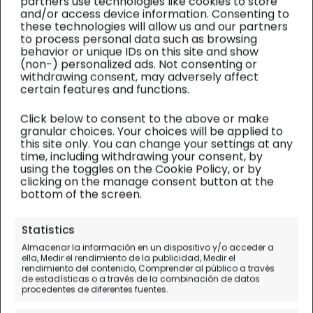
partners use technologies like cookies to store
and/or access device information. Consenting to
these technologies will allow us and our partners
to process personal data such as browsing
behavior or unique IDs on this site and show
(non-) personalized ads. Not consenting or
withdrawing consent, may adversely affect
certain features and functions.
Click below to consent to the above or make
granular choices. Your choices will be applied to
this site only. You can change your settings at any
time, including withdrawing your consent, by
using the toggles on the Cookie Policy, or by
clicking on the manage consent button at the
bottom of the screen.
Editorial
Statistics
Almacenar la información en un dispositivo y/o acceder a
Mejor blog de viajes en
ella, Medir el rendimiento de la publicidad, Medir el
rendimiento del contenido, Comprender al público a través
español
de estadísticas o a través de la combinación de datos
procedentes de diferentes fuentes.
La gala se celebró el 21 de Enero en Madrid