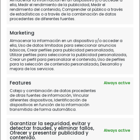
ella, Medir el rendimiento de la publicidad, Medir el
rendimiento del contenido, Comprender al público a través
de estadísticas o a través de la combinación de datos
procedentes de diferentes fuentes.
Nómadas digitales: la
Marketing
revolución del trabajo
Almacenar la información en un dispositivo y/o acceder a
ella, Uso de datos limitados para seleccionar anuncios
básicos, Crear perfiles para publicidad personalizada,
remoto y los riesgos de
Utilizar perfiles para seleccionar la publicidad personalizada,
Crear un perfil para personalizar el contenido, Uso de perfiles
para la selección de contenido personalizado, Desarrollo y
conectarse desde
mejora de los servicios.
cualquier rincón del
Features
Always active
Cotejo y combinación de datos procedentes
mundo
de otras fuentes de información, Vincular
diferentes dispositivos, Identificación de
dispositivos en función de la información
transmitida de forma automática.
Garantizar la seguridad, evitar y
VER MÁS
detectar fraudes, y eliminar fallos,
Always active
Ofrecer y presentar publicidad y
contenido.