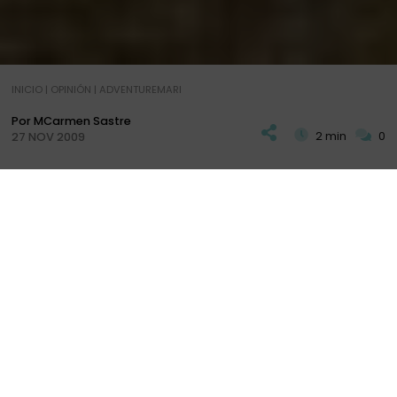
INICIO
|
OPINIÓN
|
ADVENTUREMARI
Por MCarmen Sastre
2 min
0
27 NOV 2009
H
an sido cuatro días nada más, pero cuatro
días muy aprovechados en los que ha habido
de todo, sol y calor, frío intenso de invierno, día
otoñal y día de lluvia, por este orden, pero cada
uno con su peculiar encanto. Todos ellos me han
dado una visión de esta ciudad bastante distinta a
la que ya tenía de las tres veces anteriores, que
siempre habían sido en pleno verano, y tengo que
reconocer que París en esta época alberga un
romanticismo peculiar que no tiene en otras