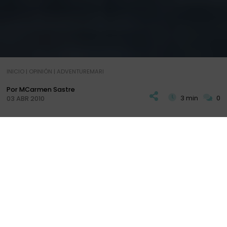
INICIO
|
OPINIÓN
|
ADVENTUREMARI
Por MCarmen Sastre
3 min
0
03 ABR 2010
H
an sido tres días muy particulares. En principio
no me seducía la idea de ir a ver un partido de
rugby, teniendo en cuenta que ese tipo de
deportes no son el sueño de mi vida, pero esto en
realidad era la disculpa para salir de la rutina y
pasear por otros lares diferentes a los cotidianos;
podía ser Dublín, que por cierto no lo conocíamos,
o cualquier otro sitio fuera de aquí.