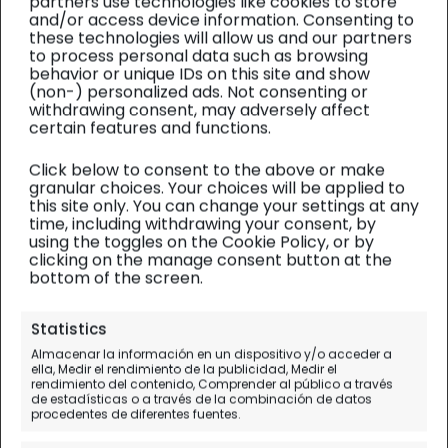
partners use technologies like cookies to store
and/or access device information. Consenting to
these technologies will allow us and our partners
to process personal data such as browsing
behavior or unique IDs on this site and show
(non-) personalized ads. Not consenting or
withdrawing consent, may adversely affect
certain features and functions.
Click below to consent to the above or make
granular choices. Your choices will be applied to
this site only. You can change your settings at any
time, including withdrawing your consent, by
using the toggles on the Cookie Policy, or by
clicking on the manage consent button at the
bottom of the screen.
Lugares para visitar
Statistics
7 curiosidades de
Almacenar la información en un dispositivo y/o acceder a
ella, Medir el rendimiento de la publicidad, Medir el
aeropuertos que hemos
rendimiento del contenido, Comprender al público a través
de estadísticas o a través de la combinación de datos
"disfrutado"
procedentes de diferentes fuentes.