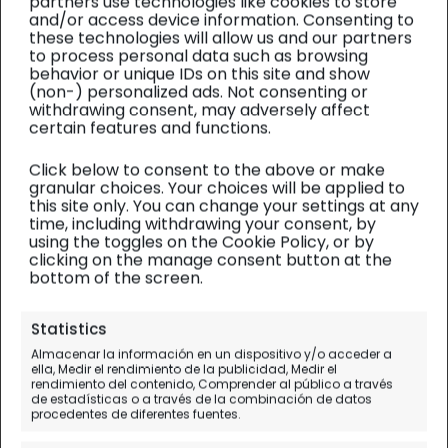
partners use technologies like cookies to store
and/or access device information. Consenting to
these technologies will allow us and our partners
to process personal data such as browsing
behavior or unique IDs on this site and show
(non-) personalized ads. Not consenting or
withdrawing consent, may adversely affect
certain features and functions.
Click below to consent to the above or make
granular choices. Your choices will be applied to
this site only. You can change your settings at any
time, including withdrawing your consent, by
using the toggles on the Cookie Policy, or by
clicking on the manage consent button at the
bottom of the screen.
Sudán
| Diario de viaje
Statistics
Isla de Sai, una isla-historia
Almacenar la información en un dispositivo y/o acceder a
ella, Medir el rendimiento de la publicidad, Medir el
en el Nilo (y visita a una
rendimiento del contenido, Comprender al público a través
de estadísticas o a través de la combinación de datos
escuela)
procedentes de diferentes fuentes.