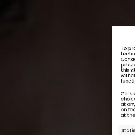
To pr
techn
Conse
proce
this 
withd
functi
Click
choice
at any
on th
at th
Stati