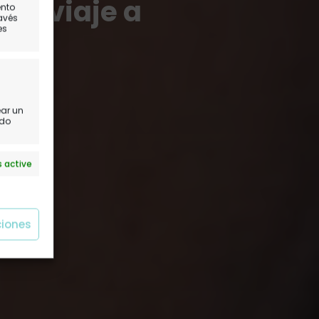
un viaje a
ento
ravés
es
ña
ear un
ido
 active
ciones
 active