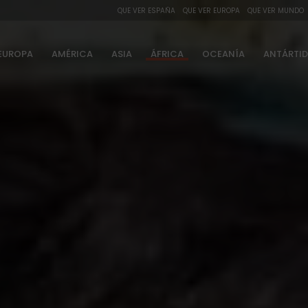
QUE VER ESPAÑA
QUE VER EUROPA
QUE VER MUNDO
EUROPA
AMÉRICA
ASIA
ÁFRICA
OCEANÍA
ANTÁRTI