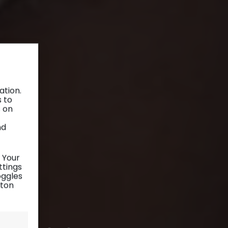
ation.
s to
s on
nd
 Your
ttings
oggles
tton