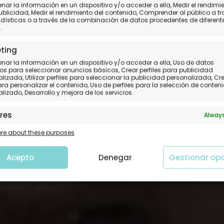
Sudán, instantáneas de 
ar la información en un dispositivo y/o acceder a ella, Medir el rendimi
ublicidad, Medir el rendimiento del contenido, Comprender al público a t
dísticas o a través de la combinación de datos procedentes de diferent
Nubia
.
ting
a 12.
Jartum - Estambul - Madrid - A Coru
ar la información en un dispositivo y/o acceder a ella, Uso de datos
os para seleccionar anuncios básicos, Crear perfiles para publicidad
lizada, Utilizar perfiles para seleccionar la publicidad personalizada, Cr
para personalizar el contenido, Uso de perfiles para la selección de conten
lizado, Desarrollo y mejora de los servicios.
res
Always
 y combinación de datos procedentes de otras fuentes de
e about these purposes
ción, Vincular diferentes dispositivos, Identificación de
tivos en función de la información transmitida de forma
tica.
Acepto
Denegar
Gestionar op
tizar la seguridad, evitar y detectar fraudes, y
nar fallos, Ofrecer y presentar publicidad y
Always
nido.