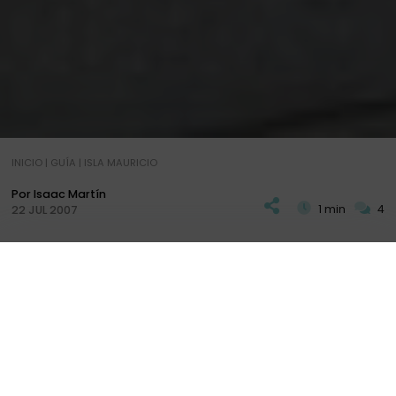
INICIO
|
GUÍA
|
ISLA MAURICIO
Por Isaac Martín
1 min
4
22 JUL 2007
Y
a estamos casi embarcando. En breve nos
vamos camino de unas islas algo distintas a las
PLAN
DIARIOS
+ INFO
que todos conocemos. No tenemos mucho tiempo
pero aqui teneis unas foticos para q sepais q
estamos bien.