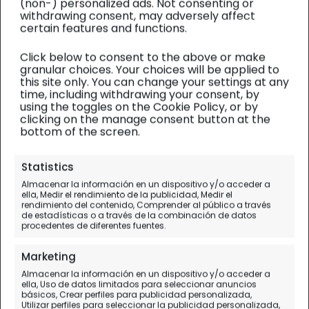
(non-) personalized ads. Not consenting or
withdrawing consent, may adversely affect
certain features and functions.
Click below to consent to the above or make
granular choices. Your choices will be applied to
this site only. You can change your settings at any
time, including withdrawing your consent, by
using the toggles on the Cookie Policy, or by
clicking on the manage consent button at the
bottom of the screen.
Isla Mauricio
| Diario de viaje
Statistics
Almacenar la información en un dispositivo y/o acceder a
París, escala a
ella, Medir el rendimiento de la publicidad, Medir el
rendimiento del contenido, Comprender al público a través
Mauricio
de estadísticas o a través de la combinación de datos
procedentes de diferentes fuentes.
Día 1.
Vigo - París
Marketing
Almacenar la información en un dispositivo y/o acceder a
ella, Uso de datos limitados para seleccionar anuncios
básicos, Crear perfiles para publicidad personalizada,
Utilizar perfiles para seleccionar la publicidad personalizada,