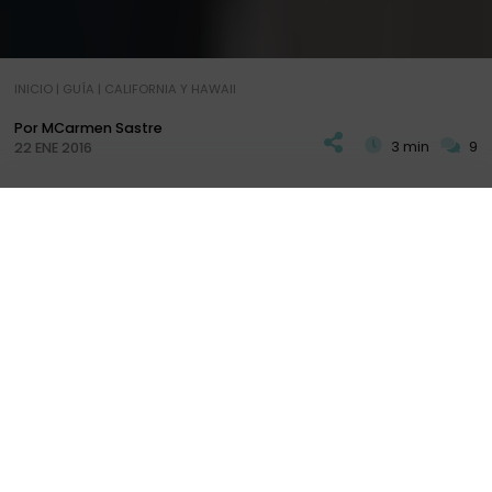
INICIO
|
GUÍA
|
CALIFORNIA Y HAWAII
Por MCarmen Sastre
3 min
9
22 ENE 2016
H
oy abandonábamos la gran metropoli. Nuestro
día era un poco de espera hasta la hora de ir
PLAN
DIARIOS
+ INFO
al aeropuerto para
tomar el vuelo que nos
llevaría a Hawaii desde Los Ángeles
, más
concretamente a
la isla de Hoahu
, que es en la
que se encuentra la capital y donde nos
alojaríamos en el hotel “Hilton Hawaian Village”.
INDICE