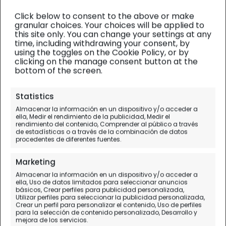
Click below to consent to the above or make
granular choices. Your choices will be applied to
this site only. You can change your settings at any
time, including withdrawing your consent, by
using the toggles on the Cookie Policy, or by
clicking on the manage consent button at the
bottom of the screen.
California y Hawaii
| Diario de viaje
Statistics
Almacenar la información en un dispositivo y/o acceder a
Hawaii desde Los Ángeles, un
ella, Medir el rendimiento de la publicidad, Medir el
rendimiento del contenido, Comprender al público a través
sueño cumplido
de estadísticas o a través de la combinación de datos
procedentes de diferentes fuentes.
Día 8.
Los Ángeles - Hawaii
Marketing
Almacenar la información en un dispositivo y/o acceder a
ella, Uso de datos limitados para seleccionar anuncios
básicos, Crear perfiles para publicidad personalizada,
Utilizar perfiles para seleccionar la publicidad personalizada,
Crear un perfil para personalizar el contenido, Uso de perfiles
para la selección de contenido personalizado, Desarrollo y
mejora de los servicios.