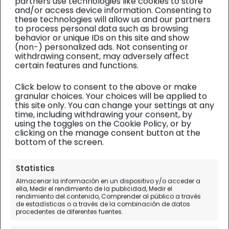
partners use technologies like cookies to store
and/or access device information. Consenting to
these technologies will allow us and our partners
to process personal data such as browsing
behavior or unique IDs on this site and show
(non-) personalized ads. Not consenting or
withdrawing consent, may adversely affect
certain features and functions.
Click below to consent to the above or make
granular choices. Your choices will be applied to
this site only. You can change your settings at any
time, including withdrawing your consent, by
using the toggles on the Cookie Policy, or by
clicking on the manage consent button at the
bottom of the screen.
Ártico y Fiordos Noruega
| Diario de viaje
Statistics
Almacenar la información en un dispositivo y/o acceder a
Stavanger, en los fiordos
ella, Medir el rendimiento de la publicidad, Medir el
rendimiento del contenido, Comprender al público a través
noruegos
de estadísticas o a través de la combinación de datos
procedentes de diferentes fuentes.
Día 1.
A Coruña - Barcelona - Stavanger