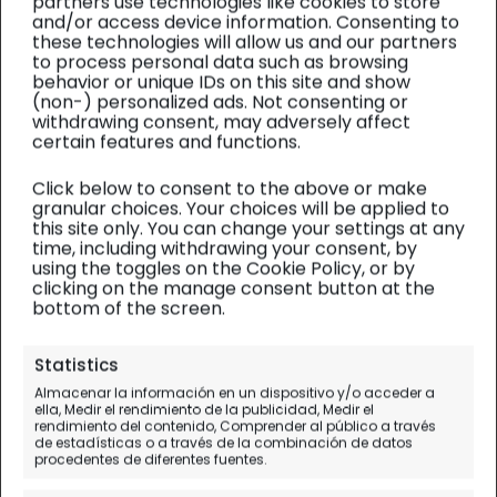
partners use technologies like cookies to store
and/or access device information. Consenting to
these technologies will allow us and our partners
to process personal data such as browsing
behavior or unique IDs on this site and show
(non-) personalized ads. Not consenting or
withdrawing consent, may adversely affect
certain features and functions.
Click below to consent to the above or make
granular choices. Your choices will be applied to
this site only. You can change your settings at any
time, including withdrawing your consent, by
using the toggles on the Cookie Policy, or by
clicking on the manage consent button at the
bottom of the screen.
Andalucía
| Gastronomía
Statistics
Atenas Playa, el mejor
Almacenar la información en un dispositivo y/o acceder a
ella, Medir el rendimiento de la publicidad, Medir el
chiringuito de playa de La
rendimiento del contenido, Comprender al público a través
de estadísticas o a través de la combinación de datos
Barrosa
procedentes de diferentes fuentes.