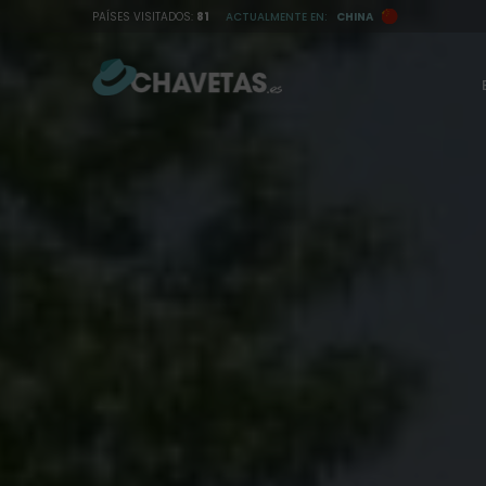
I
PAÍSES VISITADOS:
81
ACTUALMENTE EN:
CHINA
r
a
l
c
o
n
t
e
n
i
d
o