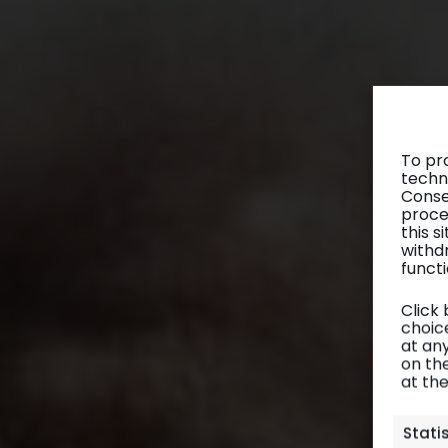
To pr
techn
Conse
proce
this 
withd
functi
Click
choice
at any
on th
at th
Stati