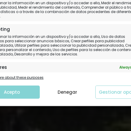
ar la información en un dispositivo y/o acceder a ella, Medir el rendimi
ublicidad, Medir el rendimiento del contenido, Comprender al público a t
Fortuna
dísticas o a través de la combinación de datos procedentes de diferent
.
ting
ar la información en un dispositivo y/o acceder a ella, Uso de datos
os para seleccionar anuncios básicos, Crear perfiles para publicidad
lizada, Utilizar perfiles para seleccionar la publicidad personalizada, Cr
para personalizar el contenido, Uso de perfiles para la selección de conten
lizado, Desarrollo y mejora de los servicios.
res
Always
 y combinación de datos procedentes de otras fuentes de
e about these purposes
ción, Vincular diferentes dispositivos, Identificación de
tivos en función de la información transmitida de forma
tica.
Acepto
Denegar
Gestionar op
tizar la seguridad, evitar y detectar fraudes, y
nar fallos, Ofrecer y presentar publicidad y
Always
nido.