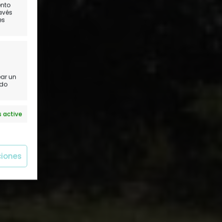
ento
ravés
es
ear un
ido
 active
ciones
 active