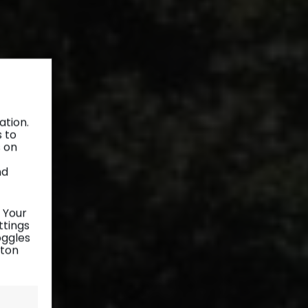
ation.
s to
s on
nd
 Your
ttings
oggles
tton