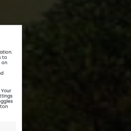
ation.
s to
s on
nd
 Your
ttings
oggles
tton