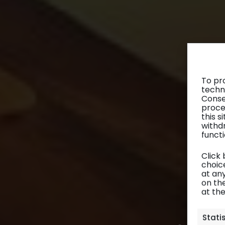
To pr
techn
Conse
proce
this 
withd
functi
Click
choice
at any
on th
at th
Stati