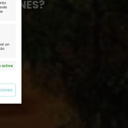
 VIENES?
ento
ravés
es
ear un
ido
 active
ciones
 active