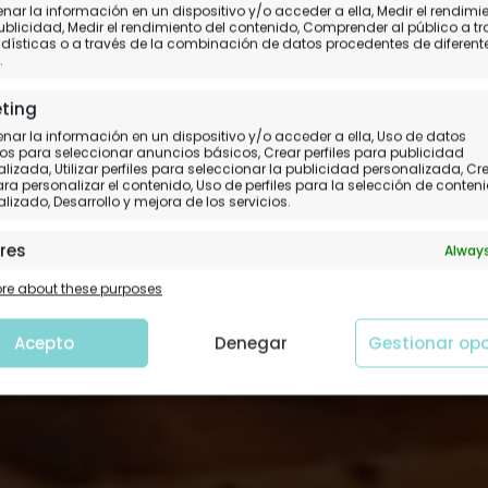
 a Namibia en 2025, ¿TE
ar la información en un dispositivo y/o acceder a ella, Medir el rendimi
ublicidad, Medir el rendimiento del contenido, Comprender al público a t
dísticas o a través de la combinación de datos procedentes de diferent
(con REGALO)
.
ting
Quedan PLAZAS en algunas salidas
ar la información en un dispositivo y/o acceder a ella, Uso de datos
os para seleccionar anuncios básicos, Crear perfiles para publicidad
lizada, Utilizar perfiles para seleccionar la publicidad personalizada, Cr
para personalizar el contenido, Uso de perfiles para la selección de conten
lizado, Desarrollo y mejora de los servicios.
res
Always
 y combinación de datos procedentes de otras fuentes de
e about these purposes
ción, Vincular diferentes dispositivos, Identificación de
tivos en función de la información transmitida de forma
tica.
Acepto
Denegar
Gestionar op
tizar la seguridad, evitar y detectar fraudes, y
nar fallos, Ofrecer y presentar publicidad y
Always
nido.