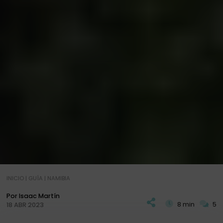
INICIO
|
GUÍA
|
NAMIBIA
Por Isaac Martín
8 min
5
18 ABR 2023