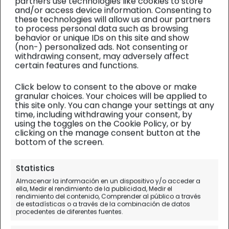
partners use technologies like cookies to store
and/or access device information. Consenting to
these technologies will allow us and our partners
to process personal data such as browsing
behavior or unique IDs on this site and show
(non-) personalized ads. Not consenting or
withdrawing consent, may adversely affect
certain features and functions.
Click below to consent to the above or make
granular choices. Your choices will be applied to
this site only. You can change your settings at any
time, including withdrawing your consent, by
using the toggles on the Cookie Policy, or by
clicking on the manage consent button at the
bottom of the screen.
Namibia
| Diario de viaje
Statistics
Almacenar la información en un dispositivo y/o acceder a
Qué ver en Windhoek en 1 día,
ella, Medir el rendimiento de la publicidad, Medir el
rendimiento del contenido, Comprender al público a través
capital de Namibia
de estadísticas o a través de la combinación de datos
procedentes de diferentes fuentes.
Día 2.
(en vuelo) - Windhoek