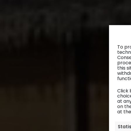
To pr
techn
Conse
proce
this 
withd
functi
Click
choice
at any
on th
at th
Stati