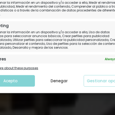
ar la información en un dispositivo y/o acceder a ella, Medir el rendimi
lhu, nuestro "pequeño
ublicidad, Medir el rendimiento del contenido, Comprender al público a t
dísticas o a través de la combinación de datos procedentes de diferent
.
Día 3.
Kandholhu
ting
ar la información en un dispositivo y/o acceder a ella, Uso de datos
os para seleccionar anuncios básicos, Crear perfiles para publicidad
lizada, Utilizar perfiles para seleccionar la publicidad personalizada, Cr
para personalizar el contenido, Uso de perfiles para la selección de conten
lizado, Desarrollo y mejora de los servicios.
res
Always
 y combinación de datos procedentes de otras fuentes de
e about these purposes
ción, Vincular diferentes dispositivos, Identificación de
tivos en función de la información transmitida de forma
tica.
Acepto
Denegar
Gestionar op
tizar la seguridad, evitar y detectar fraudes, y
nar fallos, Ofrecer y presentar publicidad y
Always
nido.