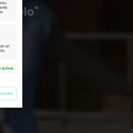
ento
 cielo"
ravés
es
ear un
ido
 active
ciones
 active