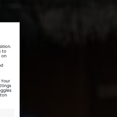
ation.
s to
s on
nd
 Your
ttings
oggles
tton