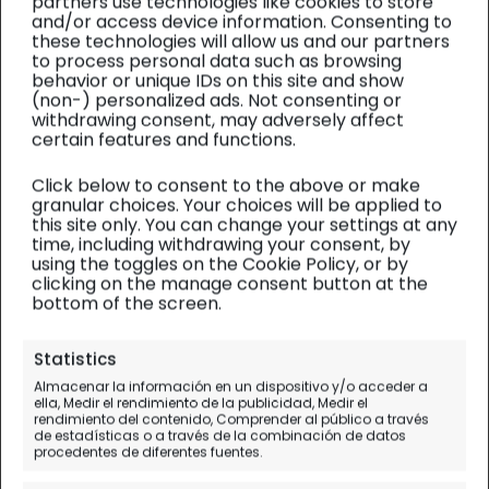
partners use technologies like cookies to store
and/or access device information. Consenting to
these technologies will allow us and our partners
to process personal data such as browsing
behavior or unique IDs on this site and show
(non-) personalized ads. Not consenting or
withdrawing consent, may adversely affect
certain features and functions.
Click below to consent to the above or make
granular choices. Your choices will be applied to
this site only. You can change your settings at any
time, including withdrawing your consent, by
using the toggles on the Cookie Policy, or by
clicking on the manage consent button at the
bottom of the screen.
Jalisco y Guanajuato
| Diario de viaje
Statistics
Almacenar la información en un dispositivo y/o acceder a
Puerto Vallarta, Jalisco mira
ella, Medir el rendimiento de la publicidad, Medir el
rendimiento del contenido, Comprender al público a través
al Pacífico
de estadísticas o a través de la combinación de datos
procedentes de diferentes fuentes.
Día 2.
(en vuelo) - México DF - Puerto Vallarta