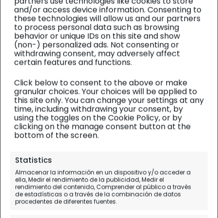
partners use technologies like cookies to store
and/or access device information. Consenting to
these technologies will allow us and our partners
to process personal data such as browsing
behavior or unique IDs on this site and show
(non-) personalized ads. Not consenting or
withdrawing consent, may adversely affect
certain features and functions.
Click below to consent to the above or make
granular choices. Your choices will be applied to
this site only. You can change your settings at any
time, including withdrawing your consent, by
using the toggles on the Cookie Policy, or by
clicking on the manage consent button at the
bottom of the screen.
Benín y Togo
| Diario de viaje
Statistics
Fulani, el pueblo nómada
Almacenar la información en un dispositivo y/o acceder a
ella, Medir el rendimiento de la publicidad, Medir el
más grande del mundo (y
rendimiento del contenido, Comprender al público a través
de estadísticas o a través de la combinación de datos
más bello)
procedentes de diferentes fuentes.