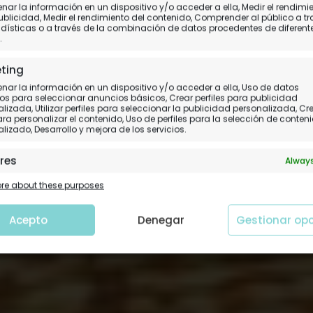
ar la información en un dispositivo y/o acceder a ella, Medir el rendimi
/PORRA Chavetas - Ed
ublicidad, Medir el rendimiento del contenido, Comprender al público a t
dísticas o a través de la combinación de datos procedentes de diferent
.
Tercera edición de la porra Chavetas
ting
ar la información en un dispositivo y/o acceder a ella, Uso de datos
os para seleccionar anuncios básicos, Crear perfiles para publicidad
lizada, Utilizar perfiles para seleccionar la publicidad personalizada, Cr
para personalizar el contenido, Uso de perfiles para la selección de conten
lizado, Desarrollo y mejora de los servicios.
res
Always
 y combinación de datos procedentes de otras fuentes de
e about these purposes
ción, Vincular diferentes dispositivos, Identificación de
tivos en función de la información transmitida de forma
tica.
Acepto
Denegar
Gestionar op
tizar la seguridad, evitar y detectar fraudes, y
nar fallos, Ofrecer y presentar publicidad y
Always
nido.