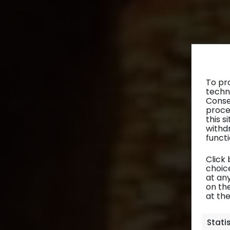
To pr
techn
Conse
proce
this 
withd
functi
Click
choice
at any
on th
at th
Stati