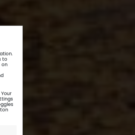
ation.
s to
s on
nd
 Your
ttings
oggles
tton