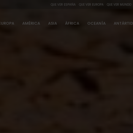
QUE VER ESPAÑA
QUE VER EUROPA
QUE VER MUNDO
EUROPA
AMÉRICA
ASIA
ÁFRICA
OCEANÍA
ANTÁRTI