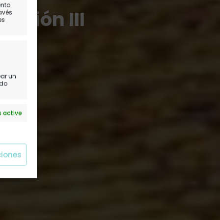
ento
ición III
ravés
es
ear un
ido
 active
ciones
 active