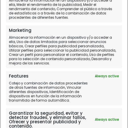
Almacenar la información en un dispositivo y/o acceder a
Nuevo LOGO, nueva
ella, Medir el rendimiento de la publicidad, Medir el
rendimiento del contenido, Comprender al público a través
MASCOTA
de estadísticas o a través de la combinación de datos
procedentes de diferentes fuentes.
Novedades en Chavetas v3
Marketing
Almacenar la información en un dispositivo y/o acceder a
ella, Uso de datos limitados para seleccionar anuncios
básicos, Crear perfiles para publicidad personalizada,
Utilizar perfiles para seleccionar la publicidad personalizada,
Crear un perfil para personalizar el contenido, Uso de perfiles
para la selección de contenido personalizado, Desarrollo y
mejora de los servicios.
Features
Always active
Cotejo y combinación de datos procedentes
de otras fuentes de información, Vincular
diferentes dispositivos, Identificación de
dispositivos en función de la información
transmitida de forma automática.
Garantizar la seguridad, evitar y
detectar fraudes, y eliminar fallos,
Always active
Ofrecer y presentar publicidad y
contenido.