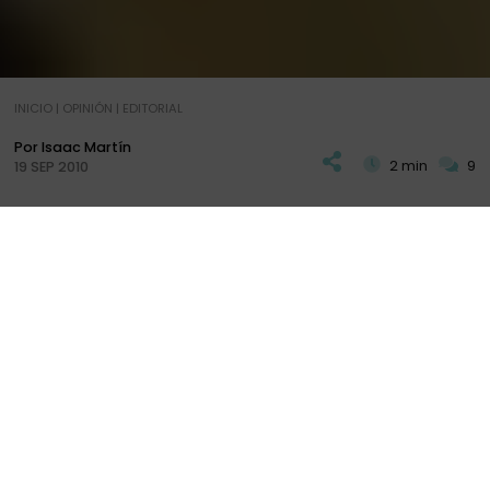
INICIO
|
OPINIÓN
|
EDITORIAL
Por Isaac Martín
2 min
9
19 SEP 2010
H
oy vamos a publicar uno de esos artículos
denominados "de Domingo". Posiblemente no
sea muy dificil de intuir de que va esta entrada ya
que el nuevo logo y la nueva mascota de
CHAVETAS.ES
ha aparecido estas últimas
semanas en muchos post (
el encuentro con
ElrincondeSele.com
, los
videos de la Antártida
,
...) e incluso en nuestro
CANAL CHAVETAS EN
FACEBOOK
y
CANAL CHAVETAS EN TWITTER
.