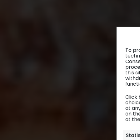
To pr
techn
Conse
proce
this 
withd
functi
Click
choice
at any
on th
at th
Stati