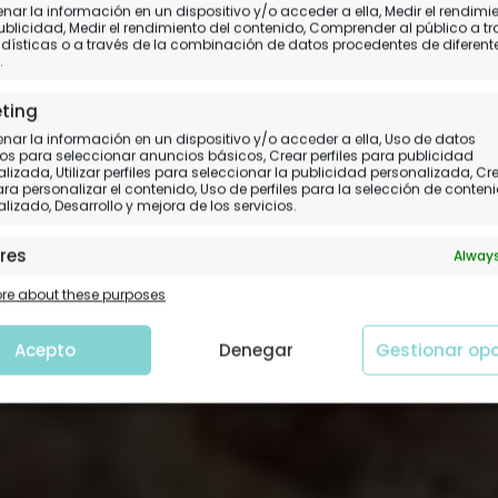
en Madeira: restauran
ar la información en un dispositivo y/o acceder a ella, Medir el rendimi
ublicidad, Medir el rendimiento del contenido, Comprender al público a t
dísticas o a través de la combinación de datos procedentes de diferent
encanto y platos típico
.
ting
astronomía portuguesa que deberías prob
ar la información en un dispositivo y/o acceder a ella, Uso de datos
os para seleccionar anuncios básicos, Crear perfiles para publicidad
lizada, Utilizar perfiles para seleccionar la publicidad personalizada, Cr
para personalizar el contenido, Uso de perfiles para la selección de conten
lizado, Desarrollo y mejora de los servicios.
res
Always
 y combinación de datos procedentes de otras fuentes de
e about these purposes
ción, Vincular diferentes dispositivos, Identificación de
tivos en función de la información transmitida de forma
tica.
Acepto
Denegar
Gestionar op
tizar la seguridad, evitar y detectar fraudes, y
nar fallos, Ofrecer y presentar publicidad y
Always
nido.