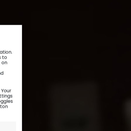
ation.
s to
s on
nd
 Your
ttings
oggles
tton