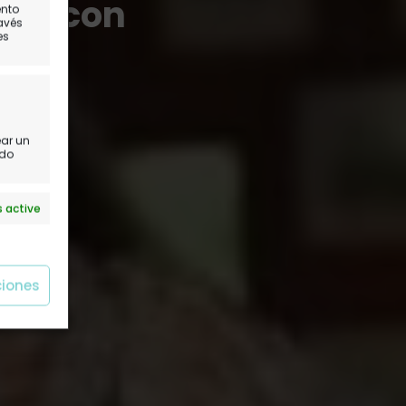
tes con
ento
ravés
es
s
ar
ear un
ido
 active
ciones
 active