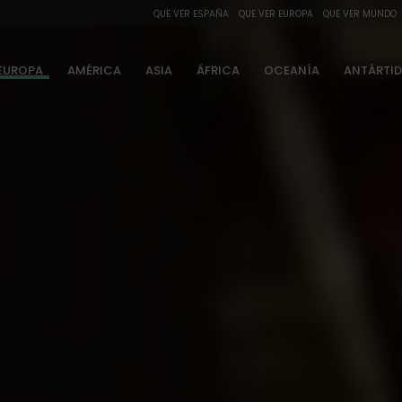
QUE VER ESPAÑA
QUE VER EUROPA
QUE VER MUNDO
EUROPA
AMÉRICA
ASIA
ÁFRICA
OCEANÍA
ANTÁRTI