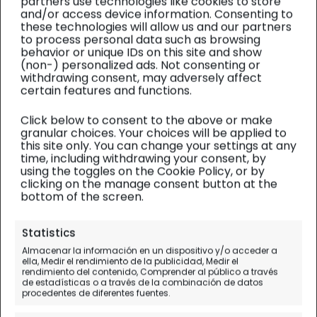
partners use technologies like cookies to store
and/or access device information. Consenting to
these technologies will allow us and our partners
to process personal data such as browsing
behavior or unique IDs on this site and show
(non-) personalized ads. Not consenting or
withdrawing consent, may adversely affect
certain features and functions.
Click below to consent to the above or make
granular choices. Your choices will be applied to
this site only. You can change your settings at any
time, including withdrawing your consent, by
using the toggles on the Cookie Policy, or by
clicking on the manage consent button at the
bottom of the screen.
Islas Lofoten
| Diario de viaje
Statistics
Almacenar la información en un dispositivo y/o acceder a
El pueblo Sami, la vida en una
ella, Medir el rendimiento de la publicidad, Medir el
rendimiento del contenido, Comprender al público a través
granja de renos de Sortland
de estadísticas o a través de la combinación de datos
procedentes de diferentes fuentes.
Día 4.
Evenskjer - Sortland - Vaterfjord