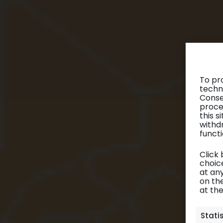
To pr
techn
Conse
proce
this 
withd
functi
Click
choice
at any
on th
at th
Stati