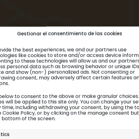
Gestionar el consentimiento de las cookies
ovide the best experiences, we and our partners use
ologies like cookies to store and/or access device inform
nting to these technologies will allow us and our partner
ss personal data such as browsing behavior or unique ID
site and show (non-) personalized ads. Not consenting or
rawing consent, may adversely affect certain features a
ons.
 below to consent to the above or make granular choices.
s will be applied to this site only. You can change your se
 time, including withdrawing your consent, by using the t
e Cookie Policy, or by clicking on the manage consent bu
e bottom of the screen.
Hong Kong y Macao
| Inspiración
stics