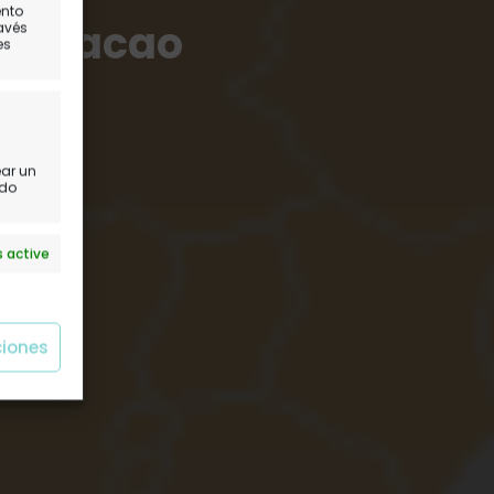
ento
 y Macao
ravés
es
ear un
ido
 active
ciones
 active