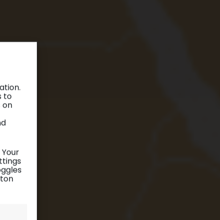
ation.
s to
s on
nd
 Your
ttings
oggles
tton