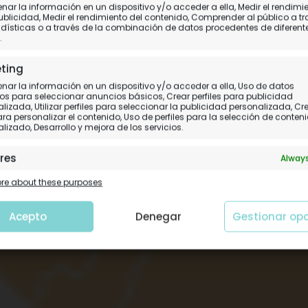
ar la información en un dispositivo y/o acceder a ella, Medir el rendimi
 Guangzhou, Hong Kong
ublicidad, Medir el rendimiento del contenido, Comprender al público a t
dísticas o a través de la combinación de datos procedentes de diferent
.
Todos los datos prácticos del viaje
ting
ar la información en un dispositivo y/o acceder a ella, Uso de datos
os para seleccionar anuncios básicos, Crear perfiles para publicidad
lizada, Utilizar perfiles para seleccionar la publicidad personalizada, Cr
para personalizar el contenido, Uso de perfiles para la selección de conten
lizado, Desarrollo y mejora de los servicios.
res
Always
 y combinación de datos procedentes de otras fuentes de
e about these purposes
ción, Vincular diferentes dispositivos, Identificación de
tivos en función de la información transmitida de forma
tica.
Acepto
Denegar
Gestionar op
tizar la seguridad, evitar y detectar fraudes, y
nar fallos, Ofrecer y presentar publicidad y
Always
nido.