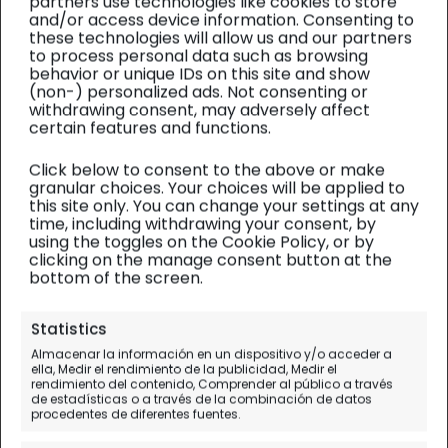
partners use technologies like cookies to store
and/or access device information. Consenting to
these technologies will allow us and our partners
to process personal data such as browsing
behavior or unique IDs on this site and show
(non-) personalized ads. Not consenting or
withdrawing consent, may adversely affect
certain features and functions.
Click below to consent to the above or make
granular choices. Your choices will be applied to
this site only. You can change your settings at any
time, including withdrawing your consent, by
using the toggles on the Cookie Policy, or by
clicking on the manage consent button at the
bottom of the screen.
Hong Kong y Macao
| Diario de viaje
Statistics
Almacenar la información en un dispositivo y/o acceder a
La Canton Fair de
ella, Medir el rendimiento de la publicidad, Medir el
rendimiento del contenido, Comprender al público a través
Guangzhou
de estadísticas o a través de la combinación de datos
procedentes de diferentes fuentes.
Día 3.
Guangzhou