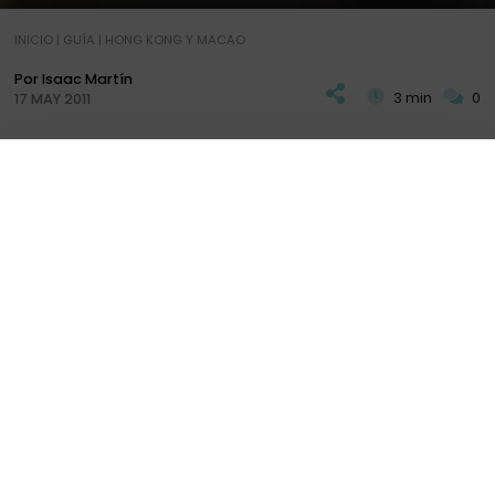
INICIO
|
GUÍA
|
HONG KONG Y MACAO
Por Isaac Martín
3 min
0
17 MAY 2011
P
ara finalizar los datos de un viaje diferente, el
viaje por Guangzhou, Hong Kong y Macao
PLAN
DIARIOS
+ INFO
2011
, vamos a detallar (como siempre) una parte
importante de cualquier aventura, los alojamientos.
El primero de ellos, 3 días en Guangzhou.
Guangzhou
, también llamada Cantón, es una
ciudad del sur de China muy cerca de la conocida
Hong Kong. Su historia, su cocina cantonesa y la
mayor feria de importación y exportación de
productos, son sus principales reclamos.
Uno de los principales problemas que hemos