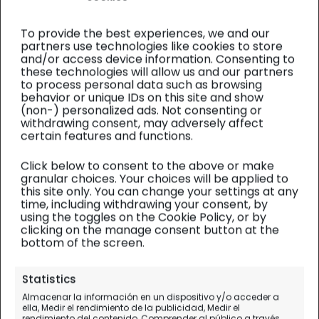
To provide the best experiences, we and our
partners use technologies like cookies to store
and/or access device information. Consenting to
these technologies will allow us and our partners
to process personal data such as browsing
behavior or unique IDs on this site and show
(non-) personalized ads. Not consenting or
withdrawing consent, may adversely affect
certain features and functions.
Click below to consent to the above or make
granular choices. Your choices will be applied to
this site only. You can change your settings at any
time, including withdrawing your consent, by
using the toggles on the Cookie Policy, or by
clicking on the manage consent button at the
bottom of the screen.
Hong Kong y Macao
| Alojamiento
Statistics
Almacenar la información en un dispositivo y/o acceder a
Dongyue Fashion Hotel en
ella, Medir el rendimiento de la publicidad, Medir el
rendimiento del contenido, Comprender al público a través