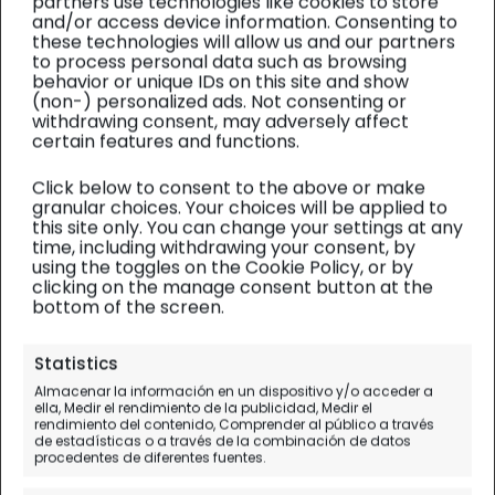
partners use technologies like cookies to store
and/or access device information. Consenting to
these technologies will allow us and our partners
to process personal data such as browsing
behavior or unique IDs on this site and show
(non-) personalized ads. Not consenting or
withdrawing consent, may adversely affect
certain features and functions.
Click below to consent to the above or make
granular choices. Your choices will be applied to
this site only. You can change your settings at any
time, including withdrawing your consent, by
using the toggles on the Cookie Policy, or by
clicking on the manage consent button at the
bottom of the screen.
Groenlandia
| Inspiración
Statistics
Auroras boreales en el sur de
Almacenar la información en un dispositivo y/o acceder a
ella, Medir el rendimiento de la publicidad, Medir el
Groenlandia... !en verano!
rendimiento del contenido, Comprender al público a través
de estadísticas o a través de la combinación de datos
procedentes de diferentes fuentes.
Desde mitad de Agosto hasta finales de
Septiembre