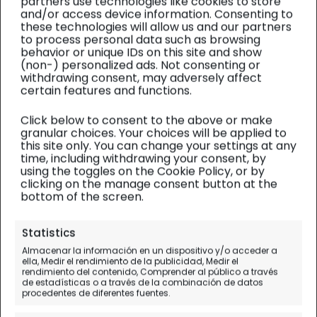
partners use technologies like cookies to store
and/or access device information. Consenting to
these technologies will allow us and our partners
to process personal data such as browsing
behavior or unique IDs on this site and show
(non-) personalized ads. Not consenting or
withdrawing consent, may adversely affect
certain features and functions.
Click below to consent to the above or make
granular choices. Your choices will be applied to
this site only. You can change your settings at any
time, including withdrawing your consent, by
using the toggles on the Cookie Policy, or by
clicking on the manage consent button at the
bottom of the screen.
Estambul
| Diario de viaje
Statistics
Almacenar la información en un dispositivo y/o acceder a
La Mezquita Azul, templo al
ella, Medir el rendimiento de la publicidad, Medir el
rendimiento del contenido, Comprender al público a través
Islam
de estadísticas o a través de la combinación de datos
procedentes de diferentes fuentes.
Día 6.
Estambul - Madrid - A Coruña