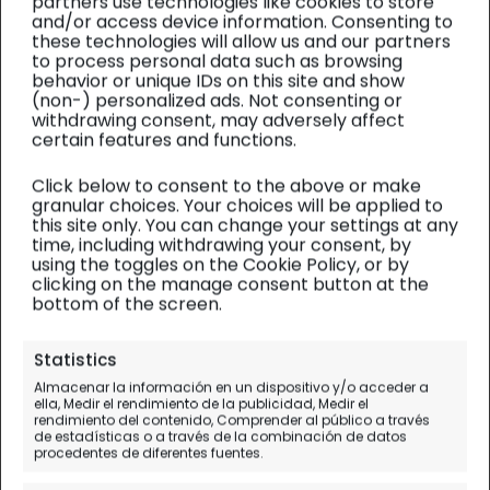
partners use technologies like cookies to store
and/or access device information. Consenting to
these technologies will allow us and our partners
to process personal data such as browsing
behavior or unique IDs on this site and show
(non-) personalized ads. Not consenting or
withdrawing consent, may adversely affect
certain features and functions.
Click below to consent to the above or make
granular choices. Your choices will be applied to
this site only. You can change your settings at any
time, including withdrawing your consent, by
using the toggles on the Cookie Policy, or by
clicking on the manage consent button at the
bottom of the screen.
Eslovenia
| Diario de viaje
Statistics
Lago Bled en Navidad y
Almacenar la información en un dispositivo y/o acceder a
ella, Medir el rendimiento de la publicidad, Medir el
alrededores (Škofja Loka,
rendimiento del contenido, Comprender al público a través
de estadísticas o a través de la combinación de datos
Radovljica..)
procedentes de diferentes fuentes.