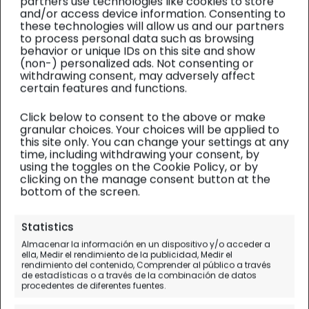
partners use technologies like cookies to store
and/or access device information. Consenting to
these technologies will allow us and our partners
to process personal data such as browsing
behavior or unique IDs on this site and show
(non-) personalized ads. Not consenting or
withdrawing consent, may adversely affect
certain features and functions.
Click below to consent to the above or make
granular choices. Your choices will be applied to
this site only. You can change your settings at any
time, including withdrawing your consent, by
using the toggles on the Cookie Policy, or by
clicking on the manage consent button at the
bottom of the screen.
Asturias
| Gastronomía
Statistics
Almacenar la información en un dispositivo y/o acceder a
Comer en Gijón: restaurantes
ella, Medir el rendimiento de la publicidad, Medir el
rendimiento del contenido, Comprender al público a través
con encanto y platos típicos
de estadísticas o a través de la combinación de datos
procedentes de diferentes fuentes.
Gastronomía asturiana que deberías probar