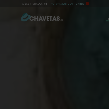
I
PAÍSES VISITADOS:
81
ACTUALMENTE EN:
CHINA
r
a
l
c
o
n
t
e
n
i
d
o