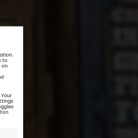
ation.
s to
s on
nd
 Your
ttings
oggles
tton