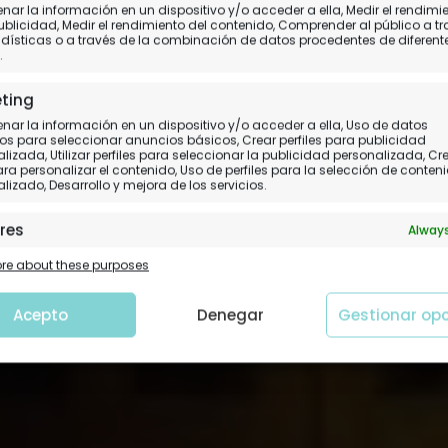
ar la información en un dispositivo y/o acceder a ella, Medir el rendimi
. Christopher's Inn en B
ublicidad, Medir el rendimiento del contenido, Comprender al público a t
dísticas o a través de la combinación de datos procedentes de diferent
.
Nuestra opinión del alojamiento
ting
ar la información en un dispositivo y/o acceder a ella, Uso de datos
os para seleccionar anuncios básicos, Crear perfiles para publicidad
lizada, Utilizar perfiles para seleccionar la publicidad personalizada, Cr
para personalizar el contenido, Uso de perfiles para la selección de conten
lizado, Desarrollo y mejora de los servicios.
res
Always
 y combinación de datos procedentes de otras fuentes de
e about these purposes
ción, Vincular diferentes dispositivos, Identificación de
tivos en función de la información transmitida de forma
tica.
Acepto
Denegar
Gestionar op
tizar la seguridad, evitar y detectar fraudes, y
nar fallos, Ofrecer y presentar publicidad y
Always
nido.