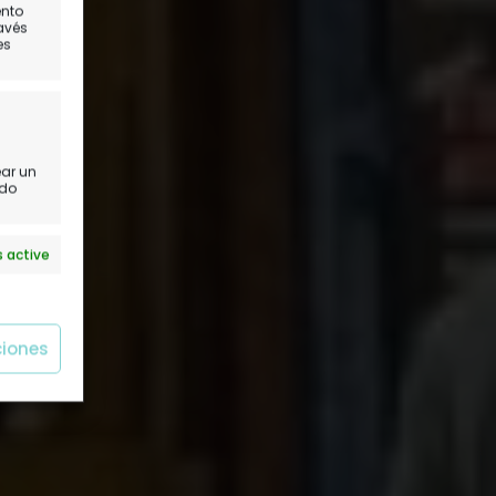
ento
ath
ravés
es
ear un
ido
 active
ciones
 active