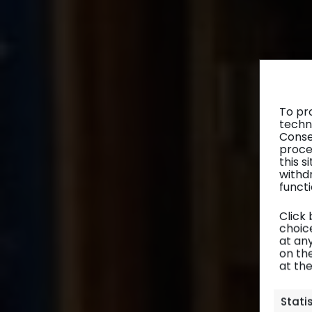
To pr
techn
Conse
proce
this 
withd
functi
Click
choice
at any
on th
at th
Stati