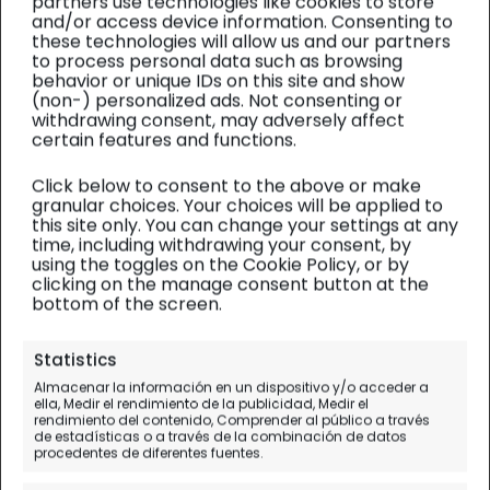
partners use technologies like cookies to store
and/or access device information. Consenting to
these technologies will allow us and our partners
to process personal data such as browsing
behavior or unique IDs on this site and show
(non-) personalized ads. Not consenting or
withdrawing consent, may adversely affect
certain features and functions.
Click below to consent to the above or make
granular choices. Your choices will be applied to
this site only. You can change your settings at any
time, including withdrawing your consent, by
using the toggles on the Cookie Policy, or by
clicking on the manage consent button at the
bottom of the screen.
Stonehenge, Bath y Bristol
| Diario de
Statistics
viaje
Almacenar la información en un dispositivo y/o acceder a
ella, Medir el rendimiento de la publicidad, Medir el
Qué visitar en Bristol
rendimiento del contenido, Comprender al público a través
de estadísticas o a través de la combinación de datos
procedentes de diferentes fuentes.
Día 3.
Bath - Bristol - Londres