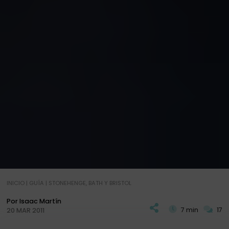
INICIO
|
GUÍA
|
STONEHENGE, BATH Y BRISTOL
Por Isaac Martín
7 min
17
20 MAR 2011