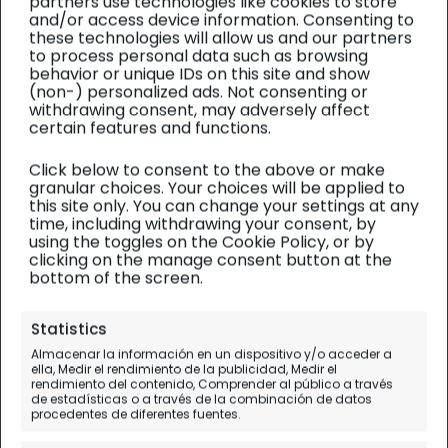
partners use technologies like cookies to store
and/or access device information. Consenting to
these technologies will allow us and our partners
to process personal data such as browsing
behavior or unique IDs on this site and show
(non-) personalized ads. Not consenting or
withdrawing consent, may adversely affect
certain features and functions.
Click below to consent to the above or make
granular choices. Your choices will be applied to
this site only. You can change your settings at any
time, including withdrawing your consent, by
using the toggles on the Cookie Policy, or by
clicking on the manage consent button at the
bottom of the screen.
Sri Lanka
| Diario de viaje
Statistics
Almacenar la información en un dispositivo y/o acceder a
Qué ver en Sigiriya, la 8
ella, Medir el rendimiento de la publicidad, Medir el
rendimiento del contenido, Comprender al público a través
Maravilla del Mundo
de estadísticas o a través de la combinación de datos
procedentes de diferentes fuentes.
Día 4 (I).
Habarana - Sigiriya