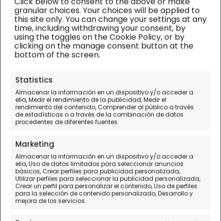
Click below to consent to the above or make
granular choices. Your choices will be applied to
this site only. You can change your settings at any
time, including withdrawing your consent, by
using the toggles on the Cookie Policy, or by
clicking on the manage consent button at the
bottom of the screen.
Dublín
| Diario de viaje
Statistics
Almacenar la información en un dispositivo y/o acceder a
Transporte aeropuerto
ella, Medir el rendimiento de la publicidad, Medir el
rendimiento del contenido, Comprender al público a través
Dublín
de estadísticas o a través de la combinación de datos
procedentes de diferentes fuentes.
Día 1.
Vigo - Madrid - Dublín
Marketing
Almacenar la información en un dispositivo y/o acceder a
ella, Uso de datos limitados para seleccionar anuncios
básicos, Crear perfiles para publicidad personalizada,
Utilizar perfiles para seleccionar la publicidad personalizada,
Crear un perfil para personalizar el contenido, Uso de perfiles
para la selección de contenido personalizado, Desarrollo y
mejora de los servicios.