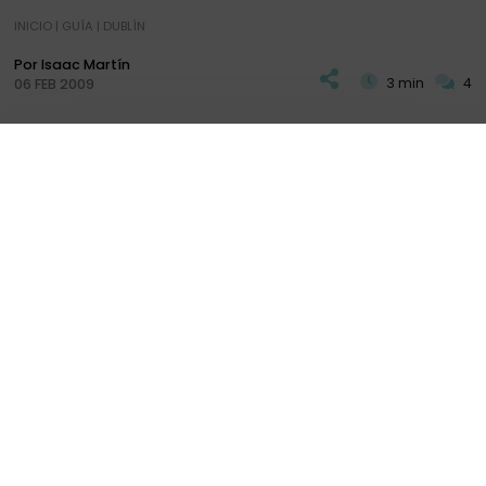
INICIO
|
GUÍA
|
DUBLÍN
Por Isaac Martín
3 min
4
06 FEB 2009
Q
ue largo se está haciendo este Viernes, no
llega la hora de salir del trabajo. Tenemos los
PLAN
DIARIOS
+ INFO
enlaces hacia Madrid ,donde nos volveremos a
reunir, desde Vigo y Alicante.